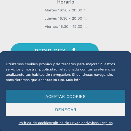
Horario
Martes 16:30 - 20:00 h.
Jueves 16:30 - 20:00 h.
Viernes 16:30 - 19:30 h.
PEDIR CITA
¡CONSULTA CON EL DR. OLLERO!
Utilizamos cookies propias y de terceros para mejorar nuestros
servicios y mostrar publicidad relacionada con tus preferencias,
analizando tus hábitos de navegación. Si continúas navegando,
consideramos que aceptas su uso. Más info
ACEPTAR COOKIES
Español
DENEGAR
Copyright © 2026 Dr. Alberto Ollero - Oftalmólogo Vigo |
Políticas de uso
Política de cookies
Política de Privacidad
Avisos Legales