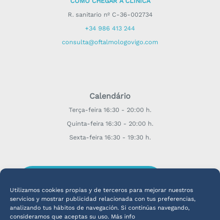
CÓMO CHEGAR
À CLÍNICA
R. sanitario nº C-36-002734
+34 986 413 244
consulta@oftalmologovigo.com
Calendário
Terça-feira 16:30 - 20:00 h.
Quinta-feira 16:30 - 20:00 h.
Sexta-feira 16:30 - 19:30 h.
CONSULTA
¡CONSULTA COM O DR. OLLERO!
Utilizamos cookies propias y de terceros para mejorar nuestros
servicios y mostrar publicidad relacionada con tus preferencias,
analizando tus hábitos de navegación. Si continúas navegando,
consideramos que aceptas su uso. Más info