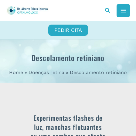
Skip
to
MAI
content
ME
PEDIR CITA
Descolamento retiniano
Home
Doenças retina
Descolamento retiniano
Experimentas flashes de
luz, manchas flutuantes
ou uma sombra que afecta