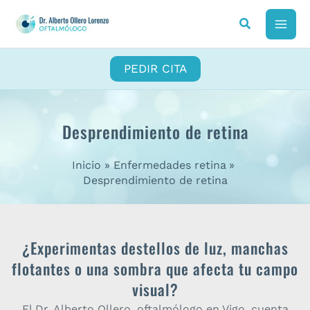
Ir
al
MAI
contenido
ME
PEDIR CITA
Desprendimiento de retina
Inicio
Enfermedades retina
Desprendimiento de retina
¿Experimentas destellos de luz, manchas
flotantes o una sombra que afecta tu campo
visual?
El Dr. Alberto Ollero, oftalmólogo en Vigo, cuenta