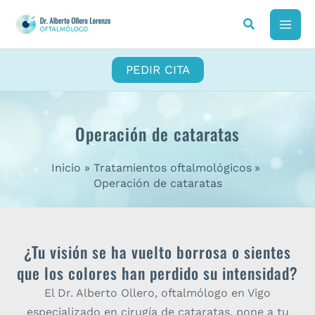
Ir
al
MAI
contenido
ME
PEDIR CITA
Operación de cataratas
Inicio
Tratamientos oftalmológicos
Operación de cataratas
¿Tu visión se ha vuelto borrosa o sientes
que los colores han perdido su intensidad?
El Dr. Alberto Ollero, oftalmólogo en Vigo
especializado en cirugía de cataratas, pone a tu