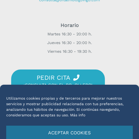
Horario
Martes 16:30 - 20:00 h.
Jueves 16:30 - 20:00 h.
Viernes 16:30 - 19:30 h.
PEDIR CITA
¡CONSULTA CON EL DR. OLLERO!
Utilizamos cookies propias y de terceros para mejorar nuestros
servicios y mostrar publicidad relacionada con tus preferencias,
analizando tus hábitos de navegación. Si continúas navegando,
consideramos que aceptas su uso. Más info
Español
ACEPTAR COOKIES
Português