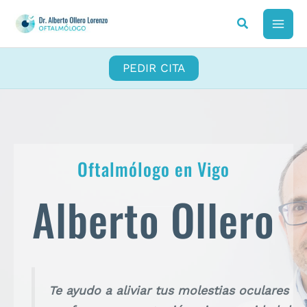
Ir
al
MAI
contenido
ME
PEDIR CITA
Oftalmólogo en Vigo
Alberto Ollero
Te ayudo a aliviar tus molestias oculares