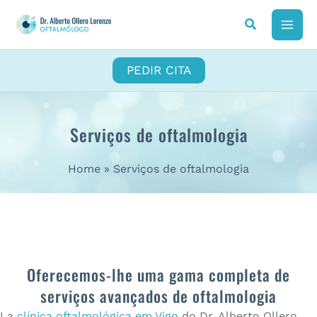
Skip
to
MAI
content
ME
PEDIR CITA
Serviços de oftalmologia
Home
Serviços de oftalmologia
Oferecemos-lhe uma gama completa de
serviços avançados de oftalmologia
La
clínica oftalmológica em Vigo
do Dr. Alberto Ollero