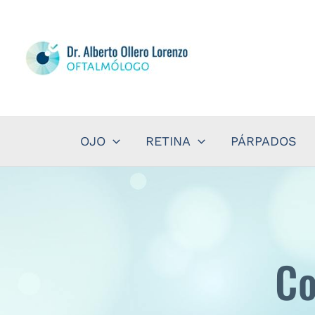
Ir
al
contenido
OJO
RETINA
PÁRPADOS
Co