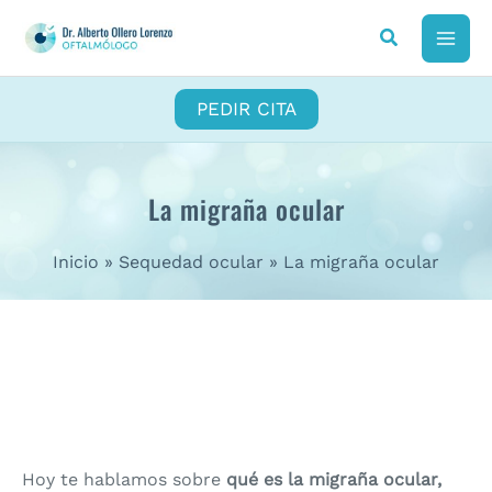
Ir
al
MAI
contenido
ME
PEDIR CITA
La migraña ocular
Inicio
Sequedad ocular
La migraña ocular
Hoy te hablamos sobre
qué es la migraña ocular,