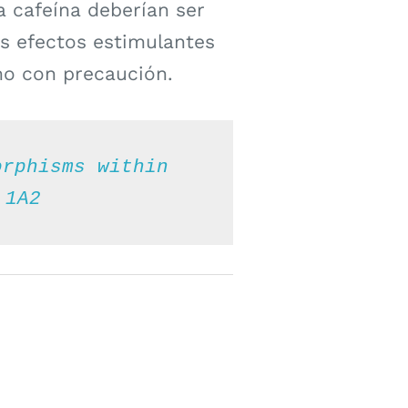
la cafeína deberían ser
os efectos estimulantes
o con precaución.
rphisms within 
 1A2