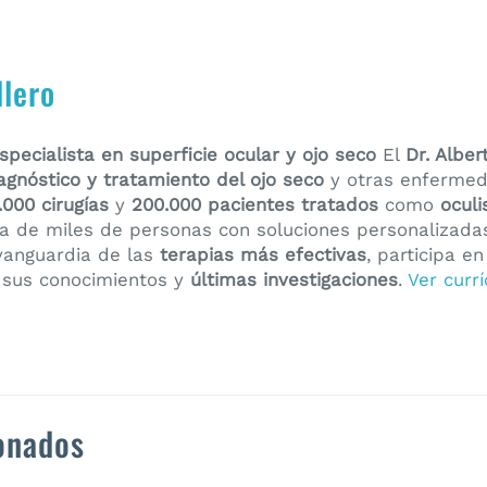
llero
pecialista en superficie ocular y ojo seco
El
Dr. Alber
agnóstico y tratamiento del ojo seco
y otras enferme
.000 cirugías
y
200.000 pacientes tratados
como
oculi
da de miles de personas con soluciones personalizada
vanguardia de las
terapias más efectivas
, participa e
 sus conocimientos y
últimas investigaciones
.
Ver curr
ionados