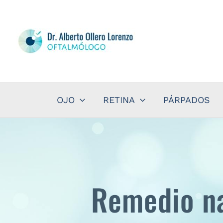
Ir
al
contenido
OJO
RETINA
PÁRPADOS
Remedio nat