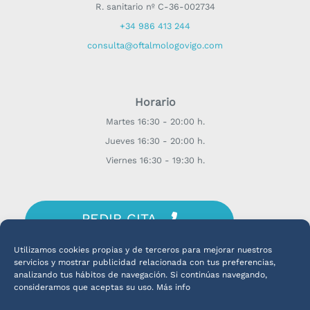
R. sanitario nº C-36-002734
+34 986 413 244
consulta@oftalmologovigo.com
Horario
Martes 16:30 - 20:00 h.
Jueves 16:30 - 20:00 h.
Viernes 16:30 - 19:30 h.
PEDIR CITA
¡CONSULTA CON EL DR. OLLERO!
Utilizamos cookies propias y de terceros para mejorar nuestros
servicios y mostrar publicidad relacionada con tus preferencias,
analizando tus hábitos de navegación. Si continúas navegando,
consideramos que aceptas su uso. Más info